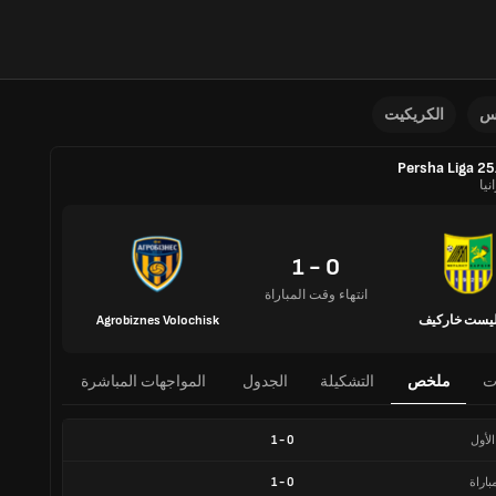
نس
الكريكيت
Persha Liga 2
نيا
0 - 1
انتهاء وقت المباراة
ليست خاركيف
Agrobiznes Volochisk
ت
ملخص
التشكيلة
الجدول
المواجهات المباشرة
الأول
0
-
1
باراة
0
-
1