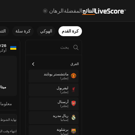
النتائج
المفضلة
الرهان
كرة القدم
الهوكي
كرة سلة
الت
5/26
أوكرا
الفرق
مانتشستر يونايتد
إنجلترا
ميتا
ليفربول
إنجلترا
أرسنال
معلوما
إنجلترا
ريال مدريد
نهاية الشوط 
إسبانيا
برشلونة
انتهاء وقت الم
إسبانيا