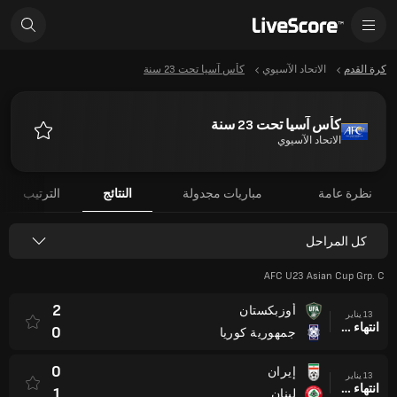
كرة القدم
الاتحاد الآسيوي
كأس آسيا تحت 23 سنة
كأس آسيا تحت 23 سنة
الاتحاد الآسيوي
المفضلة
نظرة عامة
مباريات مجدولة
النتائج
الترتيب
كل المراحل
AFC U23 Asian Cup Grp. C
2
أوزبكستان
13 يناير
انتهاء وقت المباراة
0
جمهورية كوريا
0
إيران
13 يناير
انتهاء وقت المباراة
1
لبنان