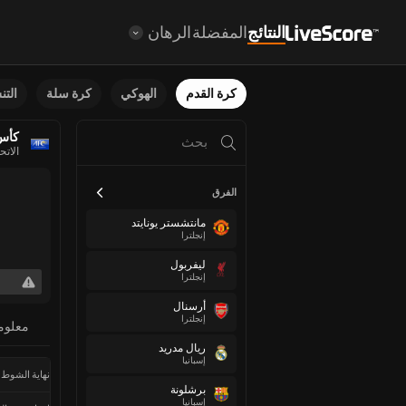
النتائج
المفضلة
الرهان
كرة القدم
الهوكي
كرة سلة
الت
كأس آ
الاتح
الفرق
مانتشستر يونايتد
إنجلترا
ليفربول
إنجلترا
أرسنال
إنجلترا
معلوم
ريال مدريد
إسبانيا
نهاية الشوط 
برشلونة
إسبانيا