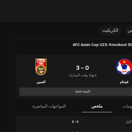
نس
الكريكيت
AFC Asian Cup U23: Knockout S
0 - 3
انتهاء وقت المباراة
فيتنام
الصين
النتيجة فقط
ومات
ملخص
المواجهات المباشرة
الأول
0
-
0