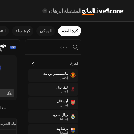
النتائج
المفضلة
الرهان
كرة القدم
الهوكي
كرة سلة
الت
tage
آسيا
الفرق
مانتشستر يونايتد
إنجلترا
ليفربول
إنجلترا
أرسنال
إنجلترا
معل
ريال مدريد
إسبانيا
نهاية الشوط 
برشلونة
إسبانيا