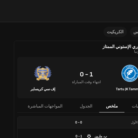
نس
الكريكيت
ري الإستوني الممتاز
يا
1 - 0
انتهاء وقت المباراة
Tartu JK Tam
إف سي كريساير
ات
ملخص
الجدول
المواجهات المباشرة
الأول
0
-
0
ب. مارين
1 - 0