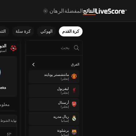
النتائج
المفضلة
الرهان
كرة القدم
الهوكي
كرة سلة
الت
الدو
استون
الفرق
مانتشستر يونايتد
إنجلترا
meka
ليفربول
إنجلترا
أرسنال
معلوم
إنجلترا
ريال مدريد
نهاية الشوط 
إسبانيا
برشلونة
57'
إسبانيا