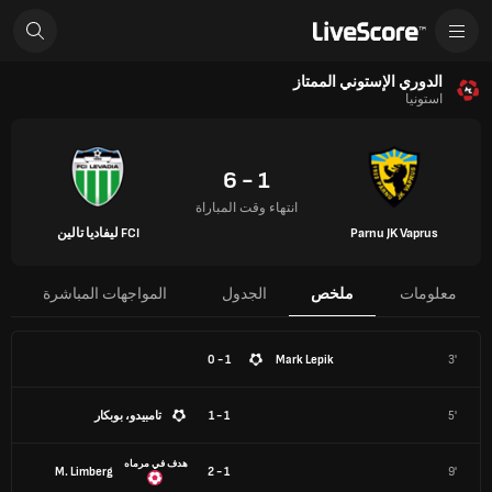
الدوري الإستوني الممتاز
استونيا
1 - 6
انتهاء وقت المباراة
Parnu JK Vaprus
FCI ليفاديا تالين
معلومات
ملخص
الجدول
المواجهات المباشرة
1 - 0
Mark Lepik
3'
5'
1 - 1
تامبيدو، بوبكار
هدف في مرماه
M. Limberg
1 - 2
9'