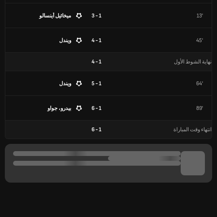
13'
1 - 3
ميخائيل أينسالو
45'
1 - 4
ويندل
نهاية الشوط الأول
1
-
4
64'
1 - 5
ويندل
89'
1 - 6
بيدرو، جواو
انتهاء وقت المباراة
1
-
6