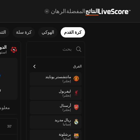
النتائج
المفضلة
الرهان
كرة القدم
الهوكي
كرة سلة
الت
الدو
استون
الفرق
مانتشستر يونايتد
إنجلترا
ت
ليفربول
إنجلترا
أرسنال
معلوم
إنجلترا
ريال مدريد
إسبانيا
30'
برشلونة
إسبانيا