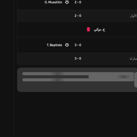
O. Musolitin
0 - 2
الأول
0
-
2
خ. دوكي
T. Baptista
0 - 3
باراة
0
-
3