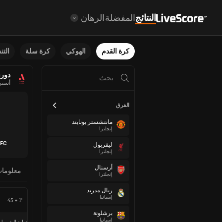
النتائج
المفضلة
الرهان
كرة القدم
الهوكي
كرة سلة
الت
دوري
أسترا
الفرق
مانتشستر يونايتد
إنجلترا
 FC
ليفربول
إنجلترا
أرسنال
معلوما
إنجلترا
ريال مدريد
إسبانيا
45 + 1'
برشلونة
إسبانيا