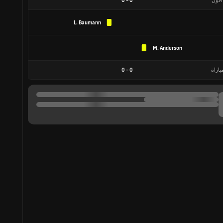
الأول
0
-
0
L. Baumann
M. Anderson
باراة
0
-
0