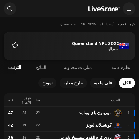
كرة القدم
أستراليا
Queensland NPL 2025
Queensland NPL 2025
أستراليا
المفضلة
نظرة عامة
مباريات مجدولة
النتائج
الترتيب
الكل
على ملعبه
خارج معلبه
نموذج
فرق
#
الفريق
سا
نقاط
الأهداف
موريتون باي يونايتد
47
25
22
1
كوينسلاند ليونز
42
19
22
2
نادي كرة القدم پينيسولا پاورس
39
24
22
3