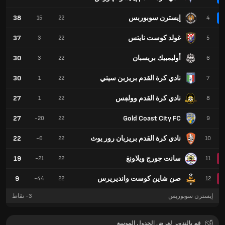
إيسترن سوبوربس
38
15
22
4
غولد كوست نايتس
37
3
22
5
أوليمبيك بريسبان
30
3
22
6
نادي كرة القدم بريزبن سيتي
30
1
22
7
نادي كرة القدم وولڢس
27
1
22
8
27
Gold Coast City FC
-20
22
9
نادي كرة القدم بريزبان رور يوث
22
-6
22
10
سانت جورج ويلاونغ
19
-21
22
11
صن شاين كوست وانديريرس
9
-44
22
12
إيسترن سوبوربس
-3
نقاط
قم بالتدوير لعرض الجدول الموسع