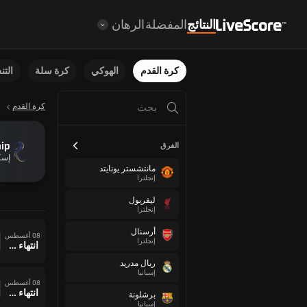
النتائج
المفضلة
الرهان
كرة القدم
الهوكي
كرة سلة
الت
كرة القدم
ip
الفرق
إسك
مانتشستر يونايتد
إنجلترا
ليفربول
إنجلترا
أرسنال
08 أغسطس
إنجلترا
انتهاء وقت المباراة
ريال مدريد
إسبانيا
08 أغسطس
انتهاء وقت المباراة
برشلونة
إسبانيا