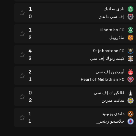
1
نادي سلتيك
0
إف سي داندي
1
Hibernian FC
2
ماذرويل
4
St Johnstone FC
3
كيلمارنوك إف سي
2
أبيردين إف سي
1
Heart of Midlothian FC
0
فالكيرك إف سي
2
سانت ميرين
1
داندي يونيتيد
1
جلاسجو رينجرز