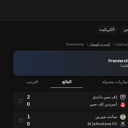
نس
الكريكيت
إسكتلندا
الدوري الممتاز
Premiership
Premiersh
تلندا
مباريات مجدولة
النتائج
الترتيب
2
إف سي داندي
0
أبيردين إف سي
1
سانت ميرين
0
St Johnstone FC