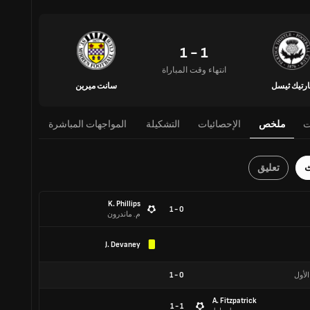
1 - 1
انتهاء وقت المباراة
ارتيك ثيسل
سانت ميرين
ت
ملخص
الإحصائيات
التشكيلة
المواجهات المباشرة
ث
تعليق
K. Phillips
0 - 1
م. ماندرون
J. Devaney
الأول
0
-
1
A. Fitzpatrick
1 - 1