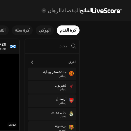
النتائج
المفضلة
الرهان
كرة القدم
الهوكي
كرة سلة
الت
5/26
tion
الفرق
مانتشستر يونايتد
إنجلترا
ليفربول
إنجلترا
أرسنال
إنجلترا
ريال مدريد
إسبانيا
05:13
برشلونة
إسبانيا