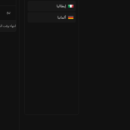
إيطاليا
84'
ألمانيا
انتهاء وقت الم