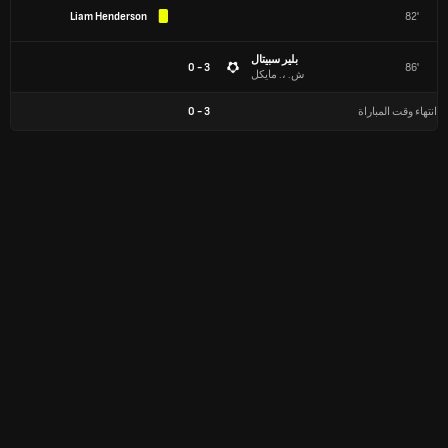
Liam Henderson
82'
بلير سبيتال
3 - 0
86'
ش. ،. مايكل
انتهاء وقت المباراة
3
-
0