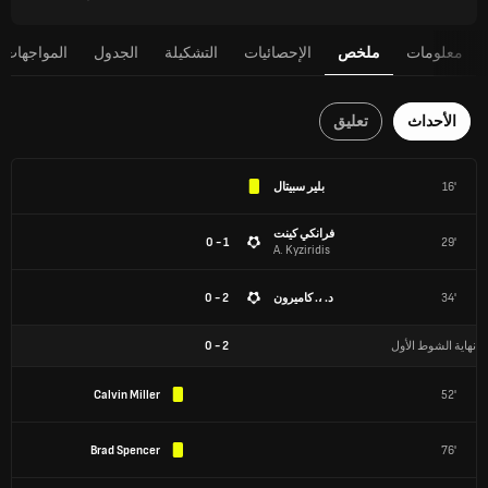
معلومات
ملخص
الإحصائيات
التشكيلة
الجدول
المواجهات 
الأحداث
تعليق
16'
بلير سبيتال
فرانكي كينت
1 - 0
29'
A. Kyziridis
34'
د. ،. كاميرون
2 - 0
نهاية الشوط الأول
2
-
0
Calvin Miller
52'
Brad Spencer
76'