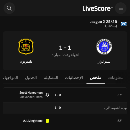
League 2 25/26
إسكتلندا
1 - 1
انتهاء وقت المباراة
سترانرار
دامبرتون
معلومات
ملخص
الإحصائيات
التشكيلة
الجدول
المواجهات 
Scott Honeyman
0 - 1
37'
Alexander Smith
نهاية الشوط الأول
0
-
1
A. Livingstone
52'