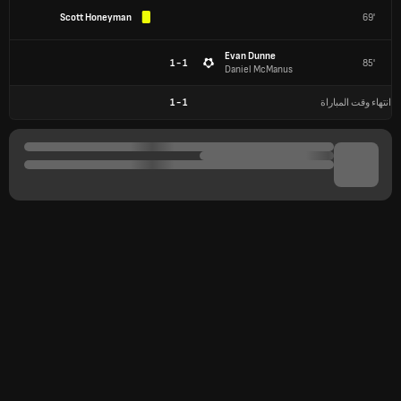
Scott Honeyman
69'
Evan Dunne
1 - 1
85'
Daniel McManus
انتهاء وقت المباراة
1
-
1