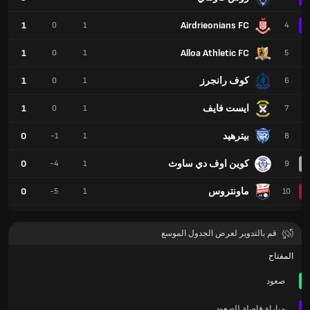
1
Airdrieonians FC
0
1
4
1
Alloa Athletic FC
0
1
5
كوف رانجرز
1
0
1
6
ايست فايف
1
0
1
7
بيترهيد
0
-1
1
8
كوين اوف دي ساوث
0
-4
1
9
ماونتروس
0
-5
1
10
قم بالتدوير لعرض الجدول الموسع
المفتاح
صعود
مباراة فاصلة للصعود