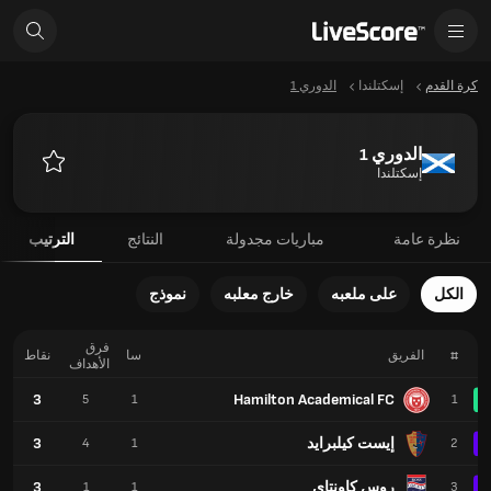
كرة القدم
إسكتلندا
الدوري 1
الدوري 1
إسكتلندا
المفضلة
نظرة عامة
مباريات مجدولة
النتائج
الترتيب
الكل
على ملعبه
خارج معلبه
نموذج
فرق
#
الفريق
سا
نقاط
الأهداف
3
Hamilton Academical FC
5
1
1
إيست كيلبرايد
3
4
1
2
روس كاونتاي
3
1
1
3