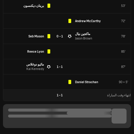
53'
برينان ديكنسون
Andrew McCarthy
72'
ماكجين نيال
Seb Mason
1 - 0
78'
Jason Brown
Reece Lyon
85'
ماثيو دوغلاس
1 - 1
87'
Kai Kennedy
Daniel Strachan
90 + 5'
انتهاء وقت المباراة
1
-
1