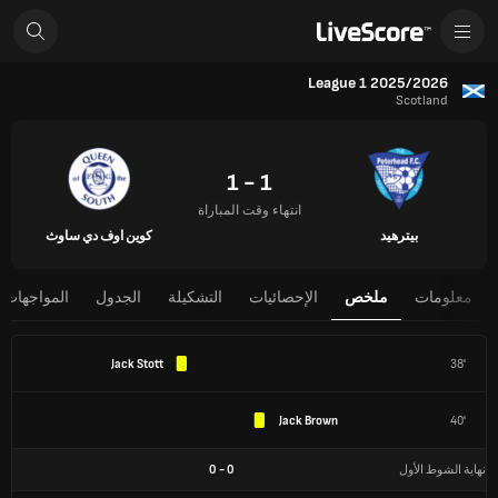
League 1 2025/2026
Scotland
1 - 1
انتهاء وقت المباراة
بيترهيد
كوين اوف دي ساوث
معلومات
ملخص
الإحصائيات
التشكيلة
الجدول
المواجهات 
Jack Stott
38'
Jack Brown
40'
نهاية الشوط الأول
0
-
0