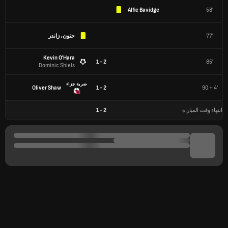
Alfie Bavidge
58'
77'
حتون، زاندر
Kevin O'Hara
2 - 1
85'
Dominic Shiels
ضربة جزاء
Oliver Shaw
2 - 1
90 + 4'
انتهاء وقت المباراة
2
-
1