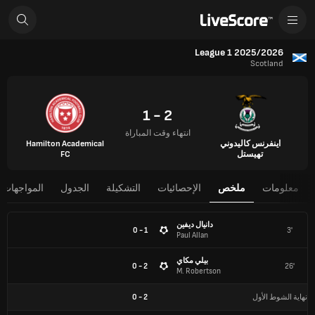
League 1 2025/2026
Scotland
2 - 1
انتهاء وقت المباراة
اينفرنس كاليدوني
Hamilton Academical
تهيستل
FC
معلومات
ملخص
الإحصائيات
التشكيلة
الجدول
المواجهات 
دانيال ديفين
1 - 0
3'
Paul Allan
بيلي مكاي
2 - 0
26'
M. Robertson
نهاية الشوط الأول
2
-
0