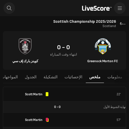
Scottish Championship 2025/2026
Scotland
0 - 0
انتهاء وقت المباراة
Greenock Morton FC
كوينز بارك إف سي
معلومات
ملخص
الإحصائيات
التشكيلة
الجدول
المواجهات 
Scott Martin
22'
نهاية الشوط الأول
0
-
0
Scott Martin
57'