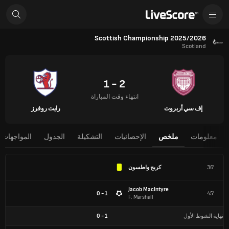
Scottish Championship 2025/2026
Scotland
2 - 1
انتهاء وقت المباراة
إف سي أربروث
رايث روفرز
معلومات
ملخص
الإحصائيات
التشكيلة
الجدول
المواجهات 
36'
كريج واطسون
Jacob MacIntyre
1 - 0
45'
F. Marshall
نهاية الشوط الأول
1
-
0