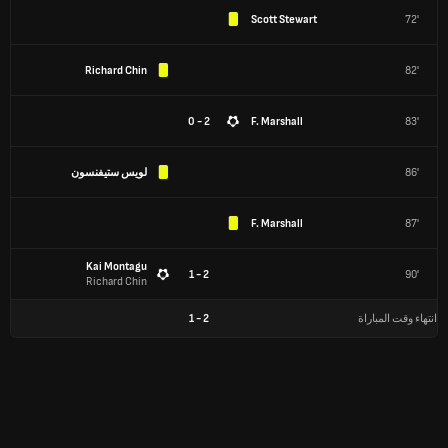
Scott Stewart
72'
Richard Chin
82'
2 - 0
F. Marshall
83'
86'
لويس ستيفنسون
F. Marshall
87'
Kai Montagu
2 - 1
90'
Richard Chin
انتهاء وقت المباراة
2
-
1