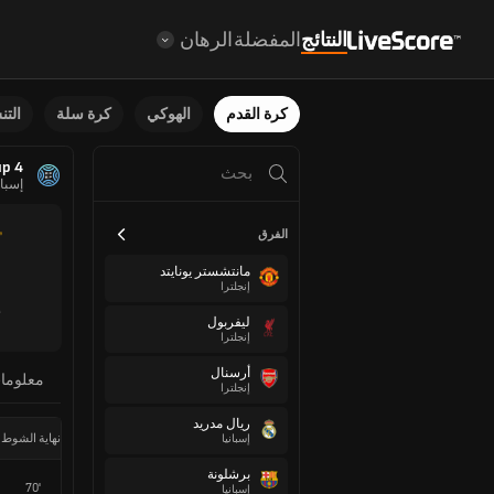
النتائج
المفضلة
الرهان
كرة القدم
الهوكي
كرة سلة
الت
up 4
إسبان
الفرق
مانتشستر يونايتد
إنجلترا
ليفربول
إنجلترا
أرسنال
معلوما
إنجلترا
ريال مدريد
نهاية الشوط 
إسبانيا
برشلونة
70'
إسبانيا