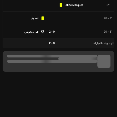
Alice Marques
62'
90 + 4'
أنطونيا
90 + 5'
0 - 2
ف. ،. نعومي
انتهاء وقت المباراة
0
-
2