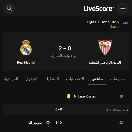
Liga F 2025/2026
Spain
0 - 2
انتهاء وقت المباراة
النادى الرياضي اشبيلية
Real Madrid
معلومات
ملخص
الإحصائيات
التشكيلة
الجدول
المواجهات 
Millaray Cortes
28'
نهاية الشوط الأول
0
-
0
52'
0 - 1
ريدوندو، ألبا