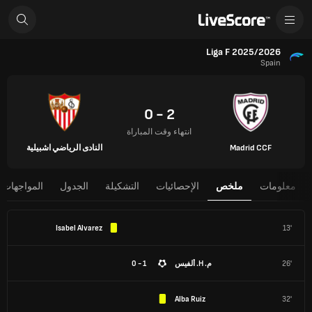
Liga F 2025/2026
Spain
2 - 0
انتهاء وقت المباراة
Madrid CCF
النادى الرياضي اشبيلية
معلومات
ملخص
الإحصائيات
التشكيلة
الجدول
المواجهات 
Isabel Alvarez
13'
26'
م. H. ألفيس
1 - 0
Alba Ruiz
32'