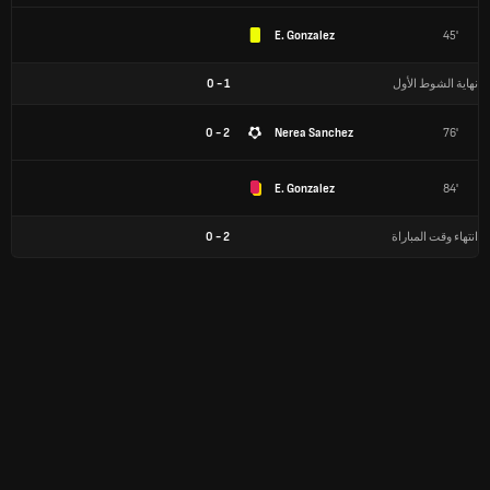
E. Gonzalez
45'
نهاية الشوط الأول
1
-
0
2 - 0
Nerea Sanchez
76'
E. Gonzalez
84'
انتهاء وقت المباراة
2
-
0