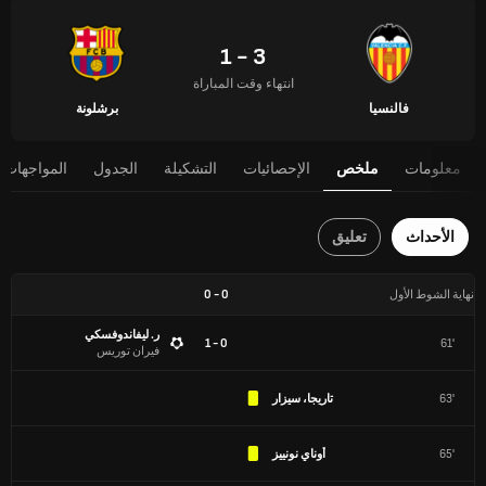
3 - 1
انتهاء وقت المباراة
فالنسيا
برشلونة
معلومات
ملخص
الإحصائيات
التشكيلة
الجدول
المواجهات 
الأحداث
تعليق
نهاية الشوط الأول
0
-
0
ر. ليفاندوفسكي
0 - 1
61'
فيران توريس
63'
تاريجا، سيزار
65'
أوناي نونييز