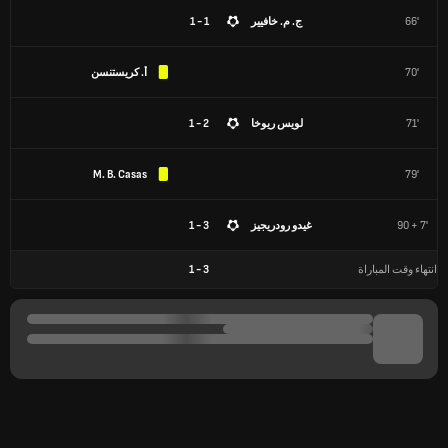
66'
ج. م. خافيير
1 - 1
70'
أ. كريستنسن
71'
لويس ريوخا
2 - 1
M. B. Casas
79'
90 + 7'
غيدو رودريجيز
3 - 1
انتهاء وقت المباراة
3
-
1