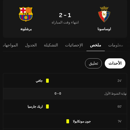
1 - 2
انتهاء وقت المباراة
اوساسونا
برشلونة
معلومات
ملخص
الإحصائيات
التشكيلة
الجدول
المواجهات 
الأحداث
تعليق
24'
جافي
نهاية الشوط الأول
0
-
0
60'
اريك جارسيا
74'
جون مونكايولا