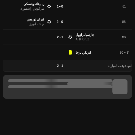
ر. ليفاندوفسكي
0 - 1
81'
ماركوس راشفورد
فيران توريس
0 - 2
86'
م. ف. لوبيز
جارسيا، راؤول
1 - 2
88'
A. B. Cruz
90 + 9'
انريكي برجا
انتهاء وقت المباراة
1
-
2