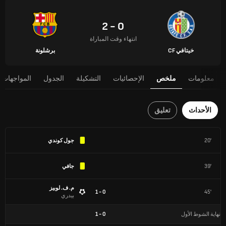
0 - 2
انتهاء وقت المباراة
خيتافي CF
برشلونة
معلومات
ملخص
الإحصائيات
التشكيلة
الجدول
المواجهات 
الأحداث
تعليق
20'
جول كوندي
39'
جافي
م. ف. لوبيز
0 - 1
45'
بيدري
نهاية الشوط الأول
0
-
1