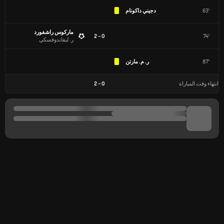
63'
دجيني داكونام
ماركوس راشفورد
0 - 2
74'
ر. ليفاندوفسكي
87'
ر. م. مارتن
انتهاء وقت المباراة
0
-
2