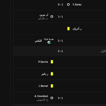
1 - 0
Y. Saidu
ل. بيرين
1 - 1
ب. فازكيز
ر. أدريان
ضربة جزاء
1 - 2
اليكس
الأول
1
-
2
P. Garcia
ر. يانيز
J. Bernal
A. Coundoul
1 - 3
غ. كامبوس