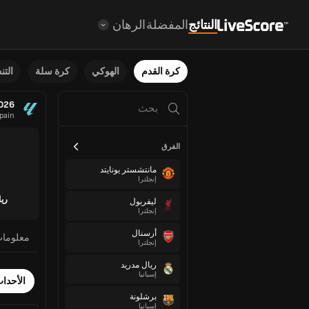
النتائج
المفضلة
الرهان
كرة القدم
الهوكي
كرة سلة
الت
2026
pain
الفرق
مانتشستر يونايتد
إنجلترا
ري
ليفربول
إنجلترا
أرسنال
معلوما
إنجلترا
ريال مدريد
إسبانيا
الأحدا
برشلونة
إسبانيا