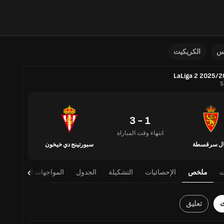
نس
الكريكيت
LaLiga 2 2025/
S
1 - 3
انتهاء وقت المباراة
ال سرقسطة
سبورتينج دي خيخون
ت
ملخص
الإحصائيات
التشكيلة
الجدول
المواجهات المباشرة
ث
تعليق