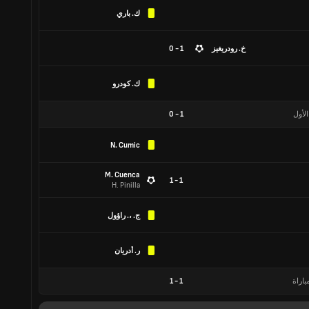
ك. باري
خ. رودريغيز
1 - 0
ك. كودرو
الأول
1
-
0
N. Cumic
M. Cuenca
1 - 1
H. Pinilla
ج. ،. راؤول
ر. أدريان
باراة
1
-
1