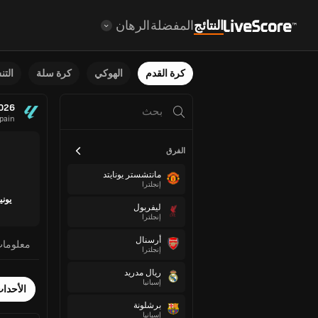
النتائج
المفضلة
الرهان
كرة القدم
الهوكي
كرة سلة
الت
2026
pain
الفرق
مانتشستر يونايتد
إنجلترا
يوني
ليفربول
إنجلترا
أرسنال
معلوما
إنجلترا
ريال مدريد
إسبانيا
الأحدا
برشلونة
إسبانيا