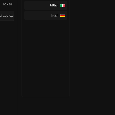
90 + 18'
إيطاليا
ألمانيا
انتهاء وقت الم