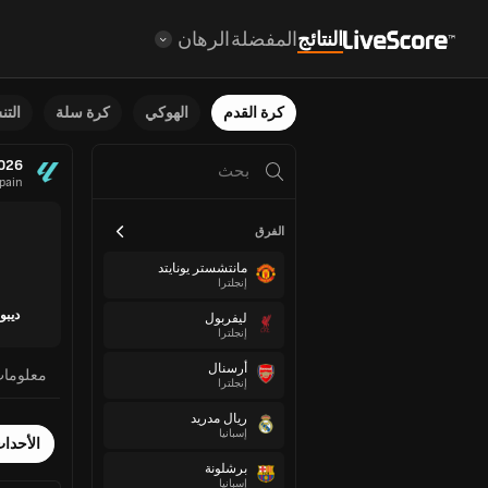
النتائج
المفضلة
الرهان
كرة القدم
الهوكي
كرة سلة
الت
2026
pain
الفرق
مانتشستر يونايتد
إنجلترا
ديبور
ليفربول
إنجلترا
أرسنال
معلوما
إنجلترا
ريال مدريد
إسبانيا
الأحدا
برشلونة
إسبانيا