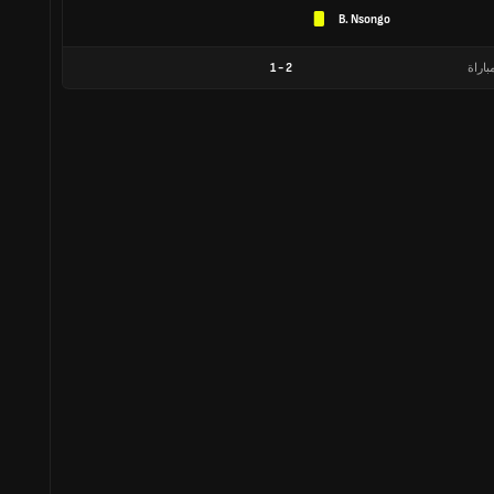
B. Nsongo
باراة
2
-
1