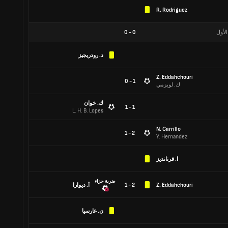
R. Rodriguez
الأول
0
-
0
د. رودريجيز
Z. Eddahchouri
1 - 0
ك. لويزمي
ك. خوان
1 - 1
L. H. B. Lopes
N. Carrillo
2 - 1
Y. Hernandez
ا. فرنانديز
ضربة جزاء
Z. Eddahchouri
2 - 1
أ. ديوارا
ن. غارسيا