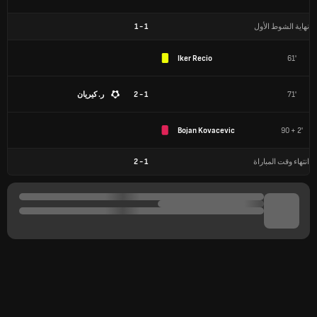
نهاية الشوط الأول
1
-
1
Iker Recio
61'
71'
1 - 2
ر. كيريان
Bojan Kovacevic
90 + 2'
انتهاء وقت المباراة
1
-
2