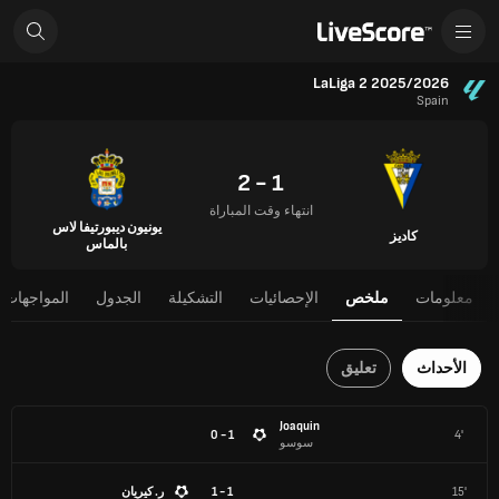
LaLiga 2 2025/2026
Spain
1 - 2
انتهاء وقت المباراة
يونيون ديبورتيفا لاس
كاديز
بالماس
معلومات
ملخص
الإحصائيات
التشكيلة
الجدول
المواجهات 
الأحداث
تعليق
Joaquin
1 - 0
4'
سوسو
15'
1 - 1
ر. كيريان