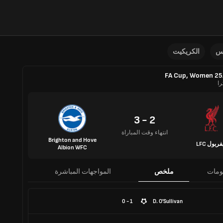
نس
الكريكيت
FA Cup, Women 25
را
2 - 3
انتهاء وقت المباراة
Brighton and Hove
فربول LFC
Albion WFC
ومات
ملخص
المواجهات المباشرة
1 - 0
D. O'Sullivan