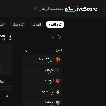
النتائج
المفضلة
الرهان
كرة القدم
الهوكي
كرة سلة
الت
/26
إنجلت
الفرق
مانتشستر يونايتد
إنجلترا
لي
ليفربول
إنجلترا
أرسنال
معل
إنجلترا
ريال مدريد
إسبانيا
11'
برشلونة
إسبانيا