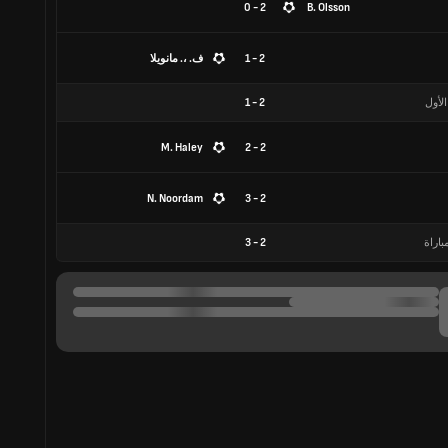
2 - 0
B. Olsson
2 - 1
ف. ،. مانويلا
الأول
2
-
1
M. Haley
2 - 2
N. Noordam
2 - 3
باراة
2
-
3