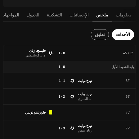
معلومات
ملخص
الإحصائيات
التشكيلة
الجدول
المواجهات 
الأحداث
تعليق
فليمنج، زيان
0 - 1
45 + 2'
ه. ،. كويلندشي
نهاية الشوط الأول
0
-
1
62'
م. ج. وايت
1 - 1
م. ج. وايت
2 - 1
69'
ه. العمري
75'
فلورنتينو لويس
م. ج. وايت
3 - 1
77'
ريان ييتس