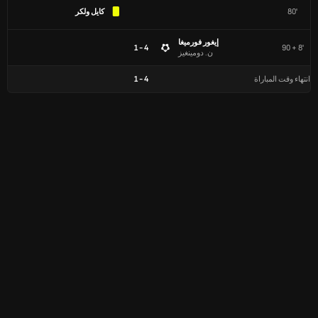
80'
كايل ولكر
إيغور فورميغا
4 - 1
90 + 8'
ن. دومينغيز
انتهاء وقت المباراة
4
-
1