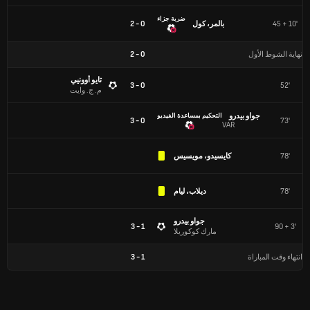
ضربة جزاء
45 + 10'
بالمر، كول
0 - 2
نهاية الشوط الأول
0
-
2
تايو أوونيي
0 - 3
52'
م. ج. وايت
جواو بيدرو
التحكيم بمساعدة الفيديو
0 - 3
73'
VAR
78'
كايسيدو، مويسيس
78'
ديلاب، ليام
جواو بيدرو
1 - 3
90 + 3'
مارك كوكوريلا
انتهاء وقت المباراة
1
-
3