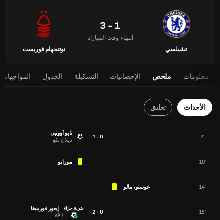
1 - 3
انتهاء وقت المباراة
تشيلسي
نوتنجهام فوريست
معلومات
ملخص
الإحصائيات
التشكيلة
الجدول
المواجهات 
الأحداث
تعليق
تايو أوونيي
0 - 1
2'
ديلان بكوا
10'
موراتو
14'
غوستو، مالو
إيغور فورميغا
ضربة جزاء
0 - 2
15'
VAR