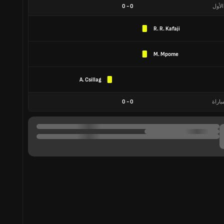
الأول
0
-
0
R. R. Kafaji
M. Mpome
A. Csillag
باراة
0
-
0