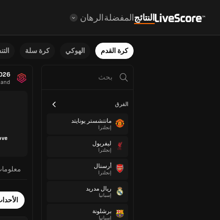
النتائج
المفضلة
الرهان
كرة القدم
الهوكي
كرة سلة
الت
026
land
الفرق
مانتشستر يونايتد
إنجلترا
ove
ليفربول
إنجلترا
أرسنال
معلوما
إنجلترا
ريال مدريد
إسبانيا
الأحدا
برشلونة
إسبانيا