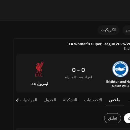
نس
الكريكيت
FA Women's Super League 2025/2
Eng
0 - 0
انتهاء وقت المباراة
Brighton and H
ليفربول LFC
Albion WFC
ت
ملخص
الإحصائيات
التشكيلة
الجدول
المواجهات المباشرة
ث
تعليق