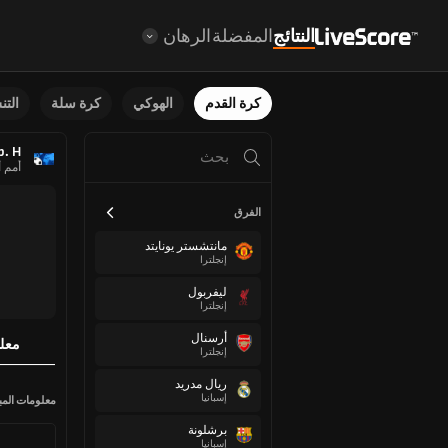
النتائج
المفضلة
الرهان
كرة القدم
الهوكي
كرة سلة
الت
p. H
أمم أوروب
الفرق
مانتشستر يونايتد
إنجلترا
ليفربول
إنجلترا
أرسنال
معل
إنجلترا
ريال مدريد
إسبانيا
معلومات المبا
برشلونة
إسبانيا