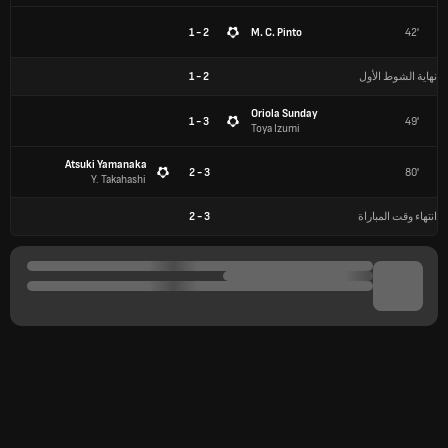
2 - 1
M. C. Pinto
42'
نهاية الشوط الأول
2
-
1
Oriola Sunday
3 - 1
49'
Toya Izumi
Atsuki Yamanaka
3 - 2
80'
Y. Takahashi
انتهاء وقت المباراة
3
-
2