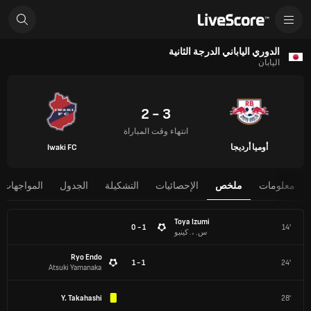
الدوري الياباني الدرجة الثانية
اليابان
3 - 2
انتهاء وقت المباراة
أوميا أرديجا
Iwaki FC
معلومات
ملخص
الإحصائيات
التشكيلة
الجدول
المواجهات 
Toya Izumi
1 - 0
14'
س. ،. كينيو
Ryo Endo
1 - 1
24'
Atsuki Yamanaka
Y. Takahashi
28'