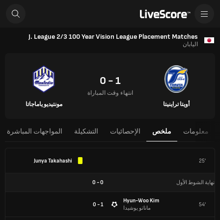
J. League 2/3 100 Year Vision League Placement Matches
اليابان
1 - 0
انتهاء وقت المباراة
أويتا تراينيتا
مونتيديو ياماجاتا
معلومات
ملخص
الإحصائيات
التشكيلة
المواجهات المباشرة
Junya Takahashi
25'
نهاية الشوط الأول
0
-
0
Hyun-Woo Kim
1 - 0
54'
ماناتو يوشيدا