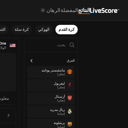
النتائج
المفضلة
الرهان
كرة القدم
الهوكي
كرة سلة
الت
 One
الولا
الفرق
مانتشستر يونايتد
إنجلترا
ليفربول
إنجلترا
أرسنال
معلوم
إنجلترا
ريال مدريد
إسبانيا
3'
برشلونة
إسبانيا