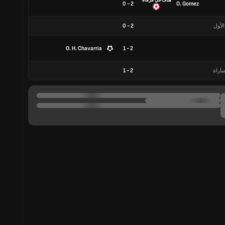
هدف في مرماه
2 - 0
O. Gomez
الأول
2
-
0
O. H. Chavarria
2 - 1
باراة
2
-
1