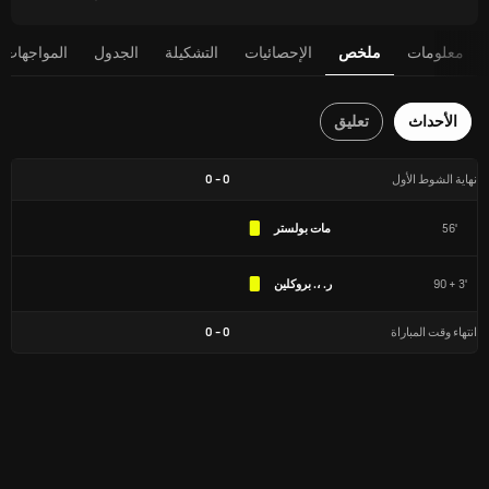
معلومات
ملخص
الإحصائيات
التشكيلة
الجدول
المواجهات 
الأحداث
تعليق
نهاية الشوط الأول
0
-
0
56'
مات بولستر
90 + 3'
ر. ،. بروكلين
انتهاء وقت المباراة
0
-
0