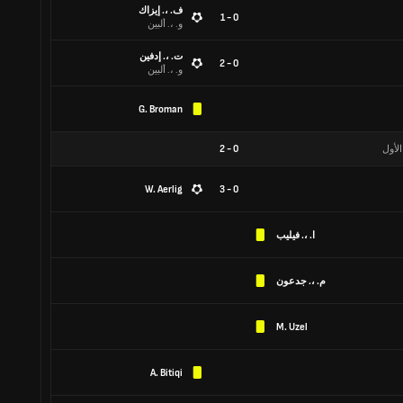
ف. ،. إيزاك
0 - 1
و. ،. ألبين
ت. ،. إدفين
0 - 2
و. ،. ألبين
G. Broman
الأول
0
-
2
W. Aerlig
0 - 3
ا. ،. فيليب
م. ،. جدعون
M. Uzel
A. Bitiqi