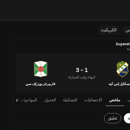
نس
الكريكيت
Superet
يد
1 - 3
انتهاء وقت المباراة
سكايل إس كيه
فاربيرغز بويز إف سي
ت
ملخص
الإحصائيات
التشكيلة
الجدول
المواجهات المباشرة
ث
تعليق