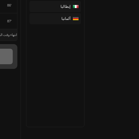
86'
إيطاليا
ألمانيا
87'
انتهاء وقت الم