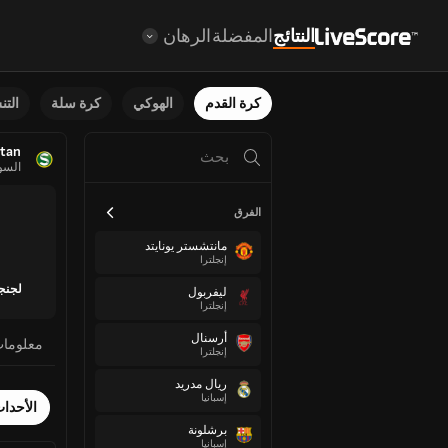
النتائج
المفضلة
الرهان
كرة القدم
الهوكي
كرة سلة
الت
tan
السو
الفرق
مانتشستر يونايتد
إنجلترا
لجنج
ليفربول
إنجلترا
أرسنال
معلوما
إنجلترا
ريال مدريد
إسبانيا
الأحدا
برشلونة
إسبانيا