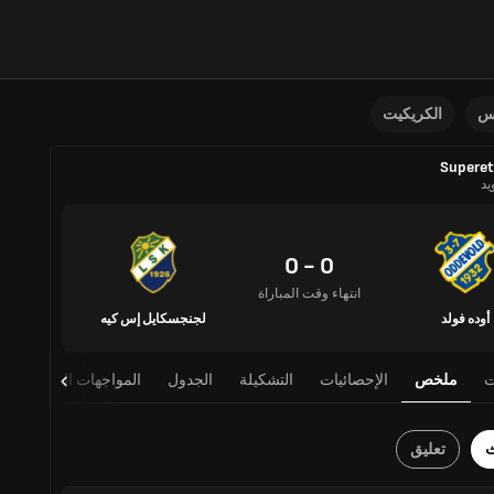
نس
الكريكيت
Superet
يد
0 - 0
انتهاء وقت المباراة
أوده فولد
لجنجسكايل إس كيه
ت
ملخص
الإحصائيات
التشكيلة
الجدول
المواجهات المباشرة
ث
تعليق