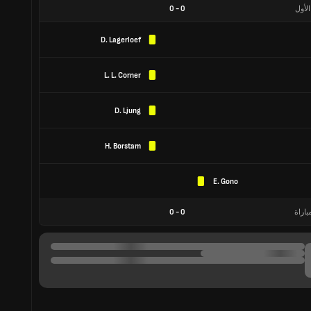
الأول
0
-
0
D. Lagerloef
L. L. Corner
D. Ljung
H. Borstam
E. Gono
باراة
0
-
0