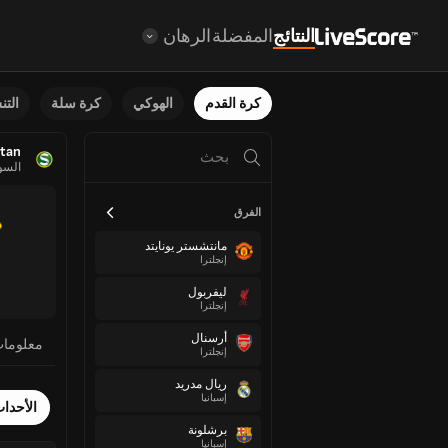
النتائج
المفضلة
الرهان
كرة القدم
الهوكي
كرة سلة
الت
tan
السو
الفرق
مانتشستر يونايتد
إنجلترا
ليفربول
إنجلترا
أرسنال
معلوما
إنجلترا
ريال مدريد
إسبانيا
الأحدا
برشلونة
إسبانيا