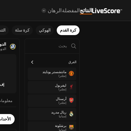
النتائج
المفضلة
الرهان
كرة القدم
الهوكي
كرة سلة
الت
الدو
الدو
الفرق
مانتشستر يونايتد
إنجلترا
إف 
ليفربول
إنجلترا
أرسنال
معلوما
إنجلترا
ريال مدريد
إسبانيا
الأحدا
برشلونة
إسبانيا