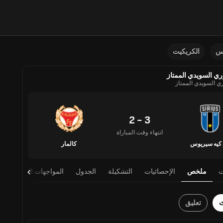
نس
الكريكيت
ري السويدي الممتاز
ري السويدي الممتاز
3 - 2
انتهاء وقت المباراة
كيه سيريوس
كالمار
ت
ملخص
الإحصائيات
التشكيلة
الجدول
المواجهات المباشرة
ث
تعليق