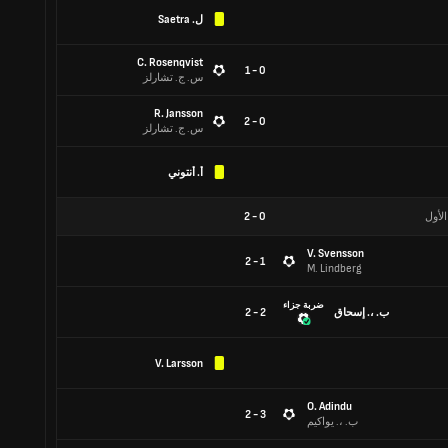
ل. Saetra
C. Rosenqvist
0 - 1
س. ج. تشارلز
R. Jansson
0 - 2
س. ج. تشارلز
أ. أنتوني
الأول
0
-
2
V. Svensson
1 - 2
M. Lindberg
ضربة جزاء
ب. ،. إسحاق
2 - 2
V. Larsson
O. Adindu
3 - 2
ب. ،. يواكيم