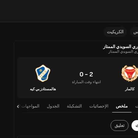
نس
الكريكيت
ري السويدي الممتاز
ري السويدي الممتاز
2 - 0
انتهاء وقت المباراة
كالمار
هالمستادز بي كيه
ت
ملخص
الإحصائيات
التشكيلة
الجدول
المواجهات المباشرة
ث
تعليق