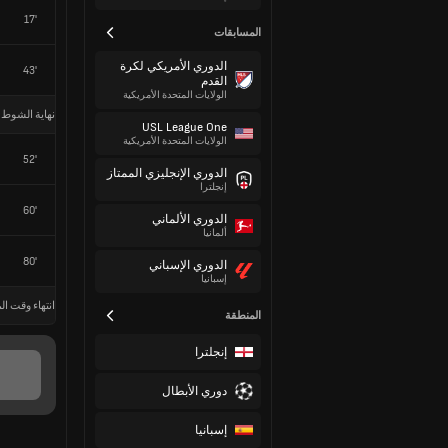
17'
المسابقات
الدوري الأمريكي لكرة
43'
القدم
الولايات المتحدة الأمريكية
نهاية الشوط 
USL League One
الولايات المتحدة الأمريكية
52'
الدوري الإنجليزي الممتاز
إنجلترا
60'
الدوري الألماني
ألمانيا
80'
الدوري الإسباني
إسبانيا
انتهاء وقت الم
المنطقة
إنجلترا
دوري الأبطال
إسبانيا