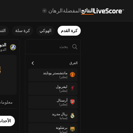
النتائج
المفضلة
الرهان
كرة القدم
الهوكي
كرة سلة
الت
الدو
الدو
الفرق
مانتشستر يونايتد
إنجلترا
ليفربول
إنجلترا
أرسنال
معلوما
إنجلترا
ريال مدريد
إسبانيا
الأحدا
برشلونة
إسبانيا