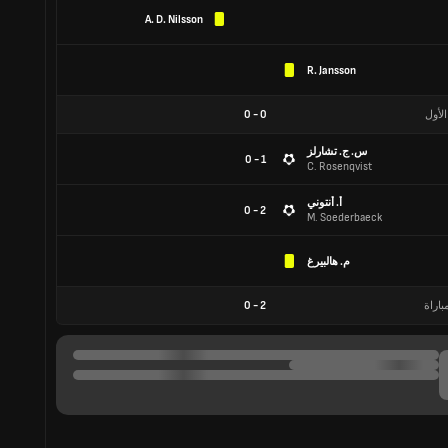
A. D. Nilsson
R. Jansson
الأول
0
-
0
س. ج. تشارلز
1 - 0
C. Rosenqvist
أ. أنتوني
2 - 0
M. Soederbaeck
م. هالبيرغ
باراة
2
-
0