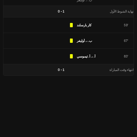
ب. ،. أوليفر
نهاية الشوط الأول
1
-
0
59'
كار بارسلند
67'
ب. ،. أوليفر
83'
أ. ،. أ. تيموسي
انتهاء وقت المباراة
1
-
0