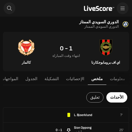
الدوري السويدي الممتاز
الدوري السويدي الممتاز
1 - 0
انتهاء وقت المباراة
اي اف برومابوجكارنا
كالمار
معلومات
ملخص
الإحصائيات
التشكيلة
الجدول
المواجهات 
الأحداث
تعليق
L. Bjoerklund
7'
Sion Oppong
1 - 0
25'