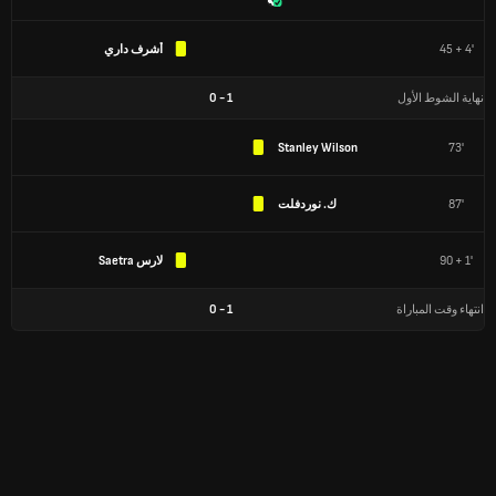
45 + 4'
أشرف داري
نهاية الشوط الأول
1
-
0
Stanley Wilson
73'
87'
ك. نوردفلت
90 + 1'
لارس Saetra
انتهاء وقت المباراة
1
-
0