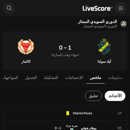
الدوري السويدي الممتاز
الدوري السويدي الممتاز
1 - 0
انتهاء وقت المباراة
أيك سولنا
كالمار
معلومات
ملخص
الإحصائيات
التشكيلة
الجدول
المواجهات 
الأحداث
تعليق
Charlie Pavey
12'
ضربة جزاء
26'
يوهان هوفي
1 - 0