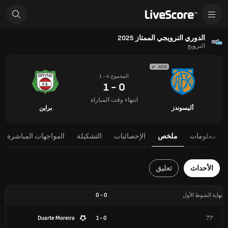
الدوري النرويجي الممتاز 2025
النرويج
AGG
المجموع: 4 - 1
0 - 1
انتهاء وقت المباراة
أليسوندز
براين
معلومات
ملخص
الإحصائيات
التشكيلة
المواجهات المباشرة
الأحداث
تعليق
نهاية الشوط الأول
0
-
0
Duarte Moreira
0 - 1
77'