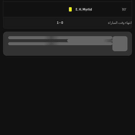
E. H. Myrlid
80'
انتهاء وقت المباراة
0
-
1