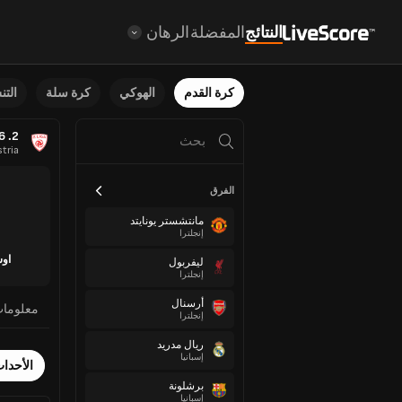
النتائج
المفضلة
الرهان
كرة القدم
الهوكي
كرة سلة
الت
2. Liga 2025/2026
tria
الفرق
مانتشستر يونايتد
إنجلترا
اوس
ليفربول
إنجلترا
أرسنال
معلوما
إنجلترا
ريال مدريد
إسبانيا
الأحدا
برشلونة
إسبانيا