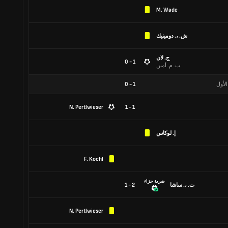
M. Wade
ش. ،. دومينيك
ج. لان
1 - 0
ب. م. أمين
الأول
1
-
0
N. Pertlwieser
1 - 1
إ. لوكاس
F. Kochl
ضربة جزاء
ت. ،. ساشا
2 - 1
N. Pertlwieser