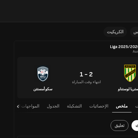
نس
الكريكيت
Aus
2 - 1
انتهاء وقت المباراة
تريا لوستناو
سكو أمستتن
ت
ملخص
الإحصائيات
التشكيلة
الجدول
المواجهات المباشرة
ث
تعليق