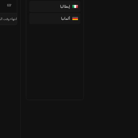
69'
إيطاليا
ألمانيا
انتهاء وقت الم