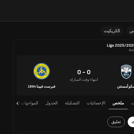
نس
الكريكيت
Aus
0 - 0
انتهاء وقت المباراة
كو أمستتن
فبرست فيينا 1894
ت
ملخص
الإحصائيات
التشكيلة
الجدول
المواجهات المباشرة
ث
تعليق