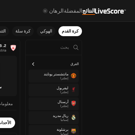
النتائج
المفضلة
الرهان
كرة القدم
الهوكي
كرة سلة
الت
2. Liga 2025/2026
tria
الفرق
مانتشستر يونايتد
إنجلترا
س
ليفربول
إنجلترا
أرسنال
معلوما
إنجلترا
ريال مدريد
إسبانيا
الأحدا
برشلونة
إسبانيا