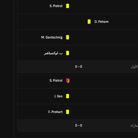
S. Pistrol
D. Peham
M. Gantschnig
ب. لوكسباشر
الأول
0
-
0
S. Pistrol
J. Seo
F. Prohart
باراة
0
-
0