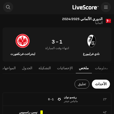
الدوري الألماني 2024/2025
ألمانيا
1 - 3
انتهاء وقت المباراة
نادي فرايبورغ
اينتراخت فرنكفورت
معلومات
ملخص
الإحصائيات
التشكيلة
الجدول
المواجهات 
الأحداث
تعليق
ريتسو دوان
1 - 0
27'
ماتياس جينتر
42'
نيسن، راسموس