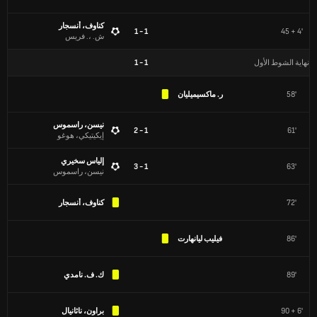
كناوف، أنسجار
1 - 1
45 + 4'
ش. ،. فريس
نهاية الشوط الأول
1
-
1
58'
ر. ماكسيميليان
نيسن، راسموس
1 - 2
61'
إيكيتيكي، هوغو
إلياس سخيري
1 - 3
63'
نيسن، راسموس
72'
كناوف، أنسجار
86'
فيليب ليانهارت
89'
ك. ف. نامدي
90 + 6'
براون، ناثانيال