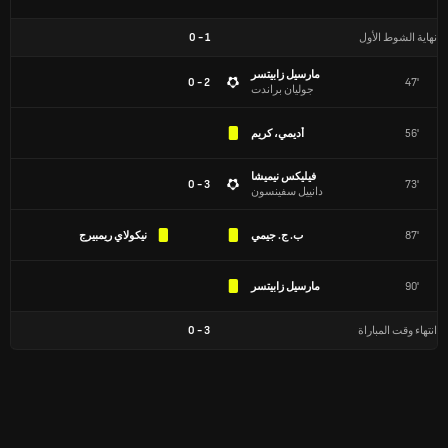
نهاية الشوط الأول
1
-
0
مارسيل زابيتسر
2 - 0
47'
جوليان براندت
56'
أديمي، كريم
فيليكس نيميشا
3 - 0
73'
دانييل سفينسون
87'
ب. ج. جيمي
نيكولاي ريمبيرج
90'
مارسيل زابيتسر
انتهاء وقت المباراة
3
-
0