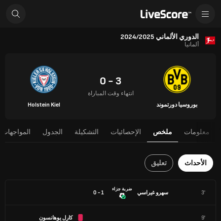
الدوري الألماني 2024/2025
ألمانيا
3 - 0
انتهاء وقت المباراة
بوروسيا دورتموند
Holstein Kiel
معلومات
ملخص
الإحصائيات
التشكيلة
الجدول
المواجهات 
الأحداث
تعليق
ضربة جزاء
3'
سهرو غيراسي
1 - 0
9'
كارل يوهانسون