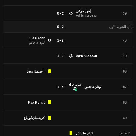
إميل هولتن
2 - 0
39'
Adrien Lebeau
نهاية الشوط الأول
2
-
0
Elias Loder
2 - 1
48'
ليون داجاكو
3 - 1
Adrien Lebeau
49'
Luca Bazzoli
66'
ضربة جزاء
87'
كينان فاتيتش
4 - 1
Max Brandt
88'
89'
كريستيان أورتاغ
90 + 1'
كينان فاتيتش