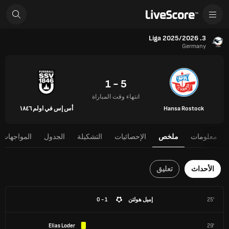
3. Liga 2025/2026
Germany
5 - 1
انتهاء وقت المباراة
Hansa Rostock
أس إس في اولم ١٨٤٦
معلومات
ملخص
الإحصائيات
التشكيلة
الجدول
المواجهات 
الأحداث
تعليق
25'
إميل هولتن
1 - 0
Elias Loder
29'