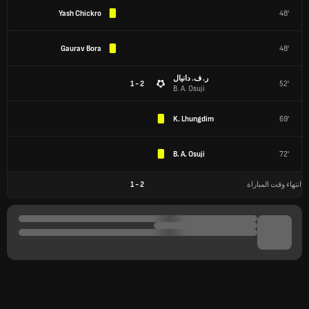
Yash Chickro
48'
Gaurav Bora
48'
ر. ف. دانيال
2 - 1
52'
B. A. Osuji
K. Lhungdim
69'
B. A. Osuji
72'
1
-
2
انتهاء وقت المباراة